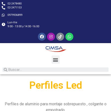
02-2478480
02-2471153
0979936899
Lun-Vie
9:00 - 13:00 y 14:00 -16:00
Perfiles Led
Perfiles de aluminio para montaje sobrepuesto , colgante o
empotrado.